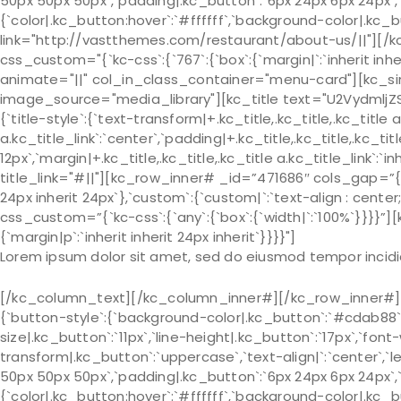
50px 50px 50px`,`padding|.kc_button`:`6px 24px 6px 24px`,`m
{`color|.kc_button:hover`:`#ffffff`,`background-color|.kc
link="http://vastthemes.com/restaurant/about-us/||"][/
css_custom="{`kc-css`:{`767`:{`box`:{`margin|`:`inherit inheri
animate="||" col_in_class_container="menu-card"][kc_si
image_source="media_library"][kc_title text="U2VydmljZ
{`title-style`:{`text-transform|+.kc_title,.kc_title,.kc_title a.
a.kc_title_link`:`center`,`padding|+.kc_title,.kc_title,.kc_titl
12px`,`margin|+.kc_title,.kc_title,.kc_title a.kc_title_link`:`i
title_link="#||"][kc_row_inner# _id=”471686″ cols_gap=”{`k
24px inherit 24px`},`custom`:{`custom|`:`text-align : cen
css_custom=”{`kc-css`:{`any`:{`box`:{`width|`:`100%`}}}}”
{`margin|p`:`inherit inherit 24px inherit`}}}}"]
Lorem ipsum dolor sit amet, sed do eiusmod tempor incidi
[/kc_column_text][/kc_column_inner#][/kc_row_inner#][k
{`button-style`:{`background-color|.kc_button`:`#cdab88`,
size|.kc_button`:`11px`,`line-height|.kc_button`:`17px`,`font
transform|.kc_button`:`uppercase`,`text-align|`:`center`,`l
50px 50px 50px`,`padding|.kc_button`:`6px 24px 6px 24px`,`m
{`color|.kc_button:hover`:`#ffffff`,`background-color|.kc