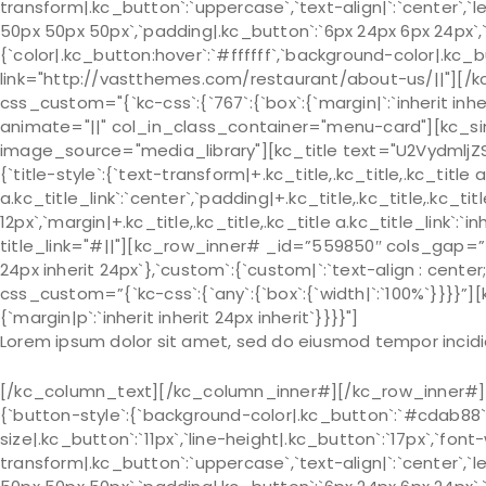
transform|.kc_button`:`uppercase`,`text-align|`:`center`,`l
50px 50px 50px`,`padding|.kc_button`:`6px 24px 6px 24px`,`m
{`color|.kc_button:hover`:`#ffffff`,`background-color|.kc_
link="http://vastthemes.com/restaurant/about-us/||"][/
css_custom="{`kc-css`:{`767`:{`box`:{`margin|`:`inherit inheri
animate="||" col_in_class_container="menu-card"][kc_si
image_source="media_library"][kc_title text="U2VydmljZ
{`title-style`:{`text-transform|+.kc_title,.kc_title,.kc_title a.
a.kc_title_link`:`center`,`padding|+.kc_title,.kc_title,.kc_titl
12px`,`margin|+.kc_title,.kc_title,.kc_title a.kc_title_link`:`i
title_link="#||"][kc_row_inner# _id=”559850″ cols_gap=”{`
24px inherit 24px`},`custom`:{`custom|`:`text-align : cen
css_custom=”{`kc-css`:{`any`:{`box`:{`width|`:`100%`}}}}”
{`margin|p`:`inherit inherit 24px inherit`}}}}"]
Lorem ipsum dolor sit amet, sed do eiusmod tempor incidi
[/kc_column_text][/kc_column_inner#][/kc_row_inner#][k
{`button-style`:{`background-color|.kc_button`:`#cdab88`,
size|.kc_button`:`11px`,`line-height|.kc_button`:`17px`,`font
transform|.kc_button`:`uppercase`,`text-align|`:`center`,`l