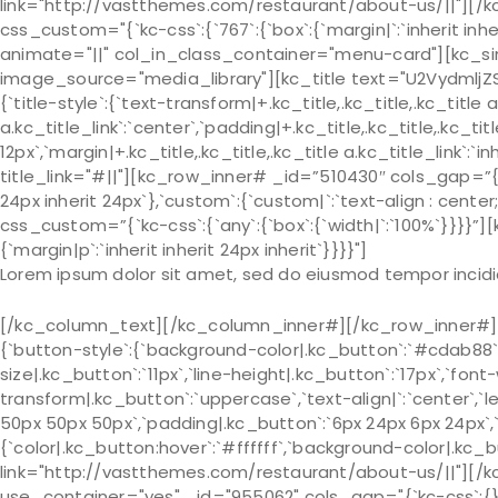
link="http://vastthemes.com/restaurant/about-us/||"][/
css_custom="{`kc-css`:{`767`:{`box`:{`margin|`:`inherit inheri
animate="||" col_in_class_container="menu-card"][kc_si
image_source="media_library"][kc_title text="U2VydmljZ
{`title-style`:{`text-transform|+.kc_title,.kc_title,.kc_title a.
a.kc_title_link`:`center`,`padding|+.kc_title,.kc_title,.kc_titl
12px`,`margin|+.kc_title,.kc_title,.kc_title a.kc_title_link`:`i
title_link="#||"][kc_row_inner# _id=”510430″ cols_gap=”{`k
24px inherit 24px`},`custom`:{`custom|`:`text-align : cen
css_custom=”{`kc-css`:{`any`:{`box`:{`width|`:`100%`}}}}”
{`margin|p`:`inherit inherit 24px inherit`}}}}"]
Lorem ipsum dolor sit amet, sed do eiusmod tempor incidi
[/kc_column_text][/kc_column_inner#][/kc_row_inner#][k
{`button-style`:{`background-color|.kc_button`:`#cdab88`,
size|.kc_button`:`11px`,`line-height|.kc_button`:`17px`,`font
transform|.kc_button`:`uppercase`,`text-align|`:`center`,`l
50px 50px 50px`,`padding|.kc_button`:`6px 24px 6px 24px`,`m
{`color|.kc_button:hover`:`#ffffff`,`background-color|.kc
link="http://vastthemes.com/restaurant/about-us/||"][/
use_container="yes" _id="955062" cols_gap="{`kc-css`:{}}" 