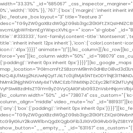
width="33.33%" _id="685067" _css_inspector_marginer="{`kc-c
0%`,`width|`:`100%`}},`767`:{`box`:{`margin|`:`inherit inherit
[kc_feature_box layout="3" title="Feature 3"
desc="TG9yZW0gaXBzdW0gZG9sb3Igc2l0IGFtZXQsIHNlZCB
xvcmUgbWFnbmEgYWxpcXVhLg==" icon="sl-globe" _id="80645
title`:`#333333`,`font-family|.content-title`:`Montserrat`,`
title`:`inherit inherit 12px inherit`},`icon`:{`color|.content-
icon i`:`41px`}}}}" animate="||"][/kc_column][/kc_row][kc
force="yes"][kc_column width="50%" _id="198079" css_custom
{`padding|`:`inherit 0px inherit 0px`}}}}"][kc_google_ma
map_location="PGlmcmFtZSBzcmM9Imh0dHBzOi8vd3d3Lm
NzQ4LjU1Mzg2NzUwNjQyITJkLTc0LjI1MjA5NTExODY1NjE3ITN
hMmk3NjghNGYxMy4xITVlMCEzbTIhMXNpZCEyc2lkITR2MTUyN
VyPSIwIiBzdHlsZT0iYm9yZGVyOjAiIGFsbG93ZnVsbHNjcmVlb
[kc_column width="50%" _id="738074" css_custom="{`kc-css
column_align="middle" video_mute="no" _id="881931"][k
{`any`:{`box`:{`padding|`:`inherit 0px inherit 0px`}}}}"][kc_
desc="TG9yZW0gaXBzdW0gZG9sb3Igc2l0IGFtZXQsIGNvbn
tcG9yIGluY2lkaWR1bnQgdXQgbGFib3JlIGV0IGRvbG9yZSBtYWd
show_button="__empty__" _id="631167" css_custom="{`kc-css