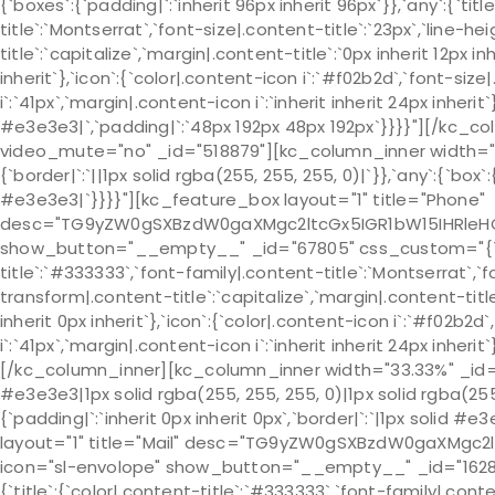
{`boxes`:{`padding|`:`inherit 96px inherit 96px`}},`any`:{`tit
title`:`Montserrat`,`font-size|.content-title`:`23px`,`line-h
title`:`capitalize`,`margin|.content-title`:`0px inherit 12px i
inherit`},`icon`:{`color|.content-icon i`:`#f02b2d`,`font-size
i`:`41px`,`margin|.content-icon i`:`inherit inherit 24px inheri
#e3e3e3|`,`padding|`:`48px 192px 48px 192px`}}}}"][/kc_
video_mute="no" _id="518879"][kc_column_inner width="33
{`border|`:`||1px solid rgba(255, 255, 255, 0)|`}},`any`:{`box`:
#e3e3e3|`}}}}"][kc_feature_box layout="1" title="Phone"
desc="TG9yZW0gSXBzdW0gaXMgc2ltcGx5IGR1bW15IHRleHQ
show_button="__empty__" _id="67805" css_custom="{`kc-css`
title`:`#333333`,`font-family|.content-title`:`Montserrat`,`fo
transform|.content-title`:`capitalize`,`margin|.content-title
inherit 0px inherit`},`icon`:{`color|.content-icon i`:`#f02b2d
i`:`41px`,`margin|.content-icon i`:`inherit inherit 24px inheri
[/kc_column_inner][kc_column_inner width="33.33%" _id="6
#e3e3e3|1px solid rgba(255, 255, 255, 0)|1px solid rgba(255, 
{`padding|`:`inherit 0px inherit 0px`,`border|`:`|1px solid
layout="1" title="Mail" desc="TG9yZW0gSXBzdW0gaXMg
icon="sl-envolope" show_button="__empty__" _id="162856" 
{`title`:{`color|.content-title`:`#333333`,`font-family|.conte