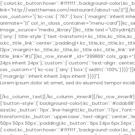
{`color|.kc_button:hover`:`#ffffff`,`background-color|.kc_
link="http://vastthemes.com/restaurant/about-us/||"][/
css_custom="{`kc-css`:{`767`:{`box`:{`margin|`:`inherit inheri
animate="||" col_in_class_container="menu-card"][kc_si
image_source="media_library"][kc_title text="U2Vydmlj
{`any`:{`title-style`:{`text-transform|+.kc_title,.kc_title,.kc_t
a.kc_title_link`:`center`,`padding|+.kc_title,.kc_title,.kc_titl
12px`,`margin|+.kc_title,.kc_title,.kc_title a.kc_title_link`:`i
title_link="#||"][kc_row_inner# _id=”399869″ cols_gap=”{`k
24px inherit 24px`},`custom`:{`custom|`:`text-align : cent
css_custom=”{`kc-css`:{`any`:{`box`:{`width|`:`100%`}}}}”
{`margin|p`:`inherit inherit 24px inherit`}}}}"]
Lorem ipsum dolor sit amet, sed do eiusmod tempor incidi
[/kc_column_text][/kc_column_inner#][/kc_row_inner#][k
{`button-style`:{`background-color|.kc_button`:`#cdab88`,
size|.kc_button`:`11px`,`line-height|.kc_button`:`17px`,`font
transform|.kc_button`:`uppercase`,`text-align|`:`center`,`l
50px 50px 50px`,`padding|.kc_button`:`6px 24px 6px 24px`,`m
{`color|.kc_button:hover`:`#ffffff`,`background-color|.kc