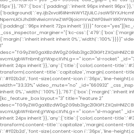
15px`}},`767`:{`box`:{`padding|`:`inherit 96px inherit 96px`}}
{`background|`:`eyJjb2xvciI6IiNmNWY1ZjUiLCJsaW5lYXJHcm
NpemUiOiJhdXRvIiwicmVwZWF0IjoicmVwZWF0IiwiYXR0YWNob
{`padding|`:`96px inherit 72px inherit`}}}}" force="yes"]
_css_inspector_marginer="{`kc-css`:{`479`:{`box`:{`margin|`:`
{`margin|`:`inherit inherit inherit 0%`,`width|`:`100%`}}}
1"
desc="TG9yZW0gaXBzdW0gZG9sb3Igc2l0IGFtZXQsIHNlZCB
xvcmUgbWFnbmEgYWxpcXVhLg==" icon="sl-rocket" _id="3880
inherit 24px inherit`}},`any`:{`title`:{`color|.content-title`:
transform|.content-title`:`capitalize`,`margin|.content-title`:
i`:`#f02b2d`,`font-size|.content-icon i`:`36px`,`line-heigh
width="33.33%" video_mute="no" _id="660932" _css_inspecto
inherit 0%`,`width|`:`100%`}},`767`:{`box`:{`margin|`:`inheri
[kc_feature_box layout="3" title="Feature 2"
desc="TG9yZW0gaXBzdW0gZG9sb3Igc2l0IGFtZXQsIHNlZCB
xvcmUgbWFnbmEgYWxpcXVhLg==" icon="sl-magnet" _id="588
inherit 24px inherit`}},`any`:{`title`:{`color|.content-title`:
transform|.content-title`:`capitalize`,`margin|.content-title`:
i`:`#f02b2d`,`font-size|.content-icon i`:`36px`,`line-heigh