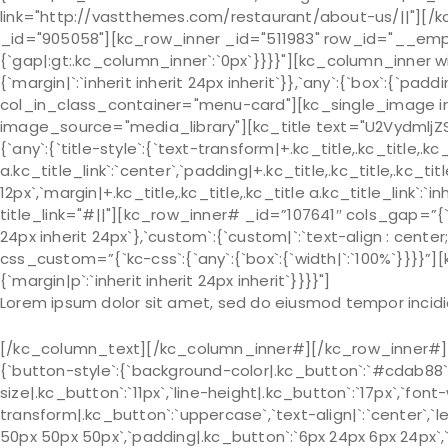
link="http://vastthemes.com/restaurant/about-us/||"][/
_id="905058"][kc_row_inner _id="511983" row_id="__empt
{`gap|:gt:.kc_column_inner`:`0px`}}}}"][kc_column_inner w
{`margin|`:`inherit inherit 24px inherit`}},`any`:{`box`:{`paddi
col_in_class_container="menu-card"][kc_single_image i
image_source="media_library"][kc_title text="U2Vydmlj
{`any`:{`title-style`:{`text-transform|+.kc_title,.kc_title,.kc_t
a.kc_title_link`:`center`,`padding|+.kc_title,.kc_title,.kc_titl
12px`,`margin|+.kc_title,.kc_title,.kc_title a.kc_title_link`:`i
title_link="#||"][kc_row_inner# _id=”107641″ cols_gap=”{`k
24px inherit 24px`},`custom`:{`custom|`:`text-align : cen
css_custom=”{`kc-css`:{`any`:{`box`:{`width|`:`100%`}}}}”
{`margin|p`:`inherit inherit 24px inherit`}}}}"]
Lorem ipsum dolor sit amet, sed do eiusmod tempor incidi
[/kc_column_text][/kc_column_inner#][/kc_row_inner#][k
{`button-style`:{`background-color|.kc_button`:`#cdab88`,
size|.kc_button`:`11px`,`line-height|.kc_button`:`17px`,`font
transform|.kc_button`:`uppercase`,`text-align|`:`center`,`l
50px 50px 50px`,`padding|.kc_button`:`6px 24px 6px 24px`,`m