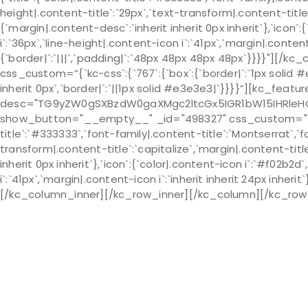
height|.content-title`:`29px`,`text-transform|.content-title`:
{`margin|.content-desc`:`inherit inherit 0px inherit`},`icon`
i`:`36px`,`line-height|.content-icon i`:`41px`,`margin|.content-
{`border|`:`|||`,`padding|`:`48px 48px 48px 48px`}}}}"][/
css_custom=”{`kc-css`:{`767`:{`box`:{`border|`:`1px solid #e
inherit 0px`,`border|`:`||1px solid #e3e3e3|`}}}}”][kc_featu
desc="TG9yZW0gSXBzdW0gaXMgc2ltcGx5IGR1bW15IHRleHQ
show_button="__empty__" _id="498327" css_custom="{`kc-css
title`:`#333333`,`font-family|.content-title`:`Montserrat`,`fo
transform|.content-title`:`capitalize`,`margin|.content-title
inherit 0px inherit`},`icon`:{`color|.content-icon i`:`#f02b2d
i`:`41px`,`margin|.content-icon i`:`inherit inherit 24px inheri
[/kc_column_inner][/kc_row_inner][/kc_column][/kc_row] 