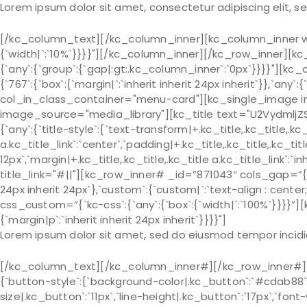
Lorem ipsum dolor sit amet, consectetur adipiscing elit, 
[/kc_column_text][/kc_column_inner][kc_column_inner wid
{`width|`:`10%`}}}}"][/kc_column_inner][/kc_row_inner][
{`any`:{`group`:{`gap|:gt:.kc_column_inner`:`0px`}}}}"][
{`767`:{`box`:{`margin|`:`inherit inherit 24px inherit`}},`any`:
col_in_class_container="menu-card"][kc_single_image i
image_source="media_library"][kc_title text="U2Vydmlj
{`any`:{`title-style`:{`text-transform|+.kc_title,.kc_title,.kc_t
a.kc_title_link`:`center`,`padding|+.kc_title,.kc_title,.kc_titl
12px`,`margin|+.kc_title,.kc_title,.kc_title a.kc_title_link`:`i
title_link="#||"][kc_row_inner# _id=”871043″ cols_gap=”{`k
24px inherit 24px`},`custom`:{`custom|`:`text-align : cent
css_custom=”{`kc-css`:{`any`:{`box`:{`width|`:`100%`}}}}”
{`margin|p`:`inherit inherit 24px inherit`}}}}"]
Lorem ipsum dolor sit amet, sed do eiusmod tempor incidi
[/kc_column_text][/kc_column_inner#][/kc_row_inner#][k
{`button-style`:{`background-color|.kc_button`:`#cdab88`,
size|.kc_button`:`11px`,`line-height|.kc_button`:`17px`,`font