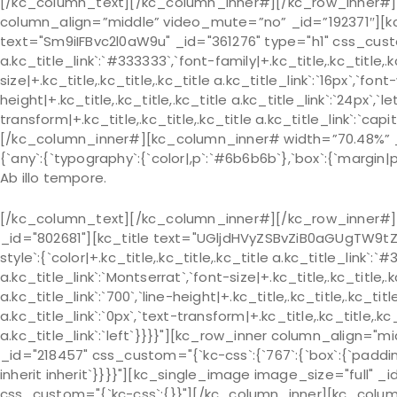
[/kc_column_text][/kc_column_inner#][/kc_row_inner#][
column_align=”middle” video_mute=”no” _id=”192371″][kc
text="Sm9iIFBvc2l0aW9u" _id="361276" type="h1" css_custom="{
a.kc_title_link`:`#333333`,`font-family|+.kc_title,.kc_title,.k
size|+.kc_title,.kc_title,.kc_title a.kc_title_link`:`16px`,`font
height|+.kc_title,.kc_title,.kc_title a.kc_title_link`:`24px`,`l
transform|+.kc_title,.kc_title,.kc_title a.kc_title_link`:`capita
[/kc_column_inner#][kc_column_inner# width=”70.48%” _
{`any`:{`typography`:{`color|,p`:`#6b6b6b`},`box`:{`margin|p`:
Ab illo tempore.
[/kc_column_text][/kc_column_inner#][/kc_row_inner#][
_id="802681"][kc_title text="UGljdHVyZSBvZiB0aGUgTW9tZW5
style`:{`color|+.kc_title,.kc_title,.kc_title a.kc_title_link`:`
a.kc_title_link`:`Montserrat`,`font-size|+.kc_title,.kc_title,.k
a.kc_title_link`:`700`,`line-height|+.kc_title,.kc_title,.kc_titl
a.kc_title_link`:`0px`,`text-transform|+.kc_title,.kc_title,.kc_
a.kc_title_link`:`left`}}}}"][kc_row_inner column_align=
_id="218457" css_custom="{`kc-css`:{`767`:{`box`:{`padding|`:
inherit inherit`}}}}"][kc_single_image image_size="full"
css_custom="{`kc-css`:{}}"][/kc_column_inner][kc_colum