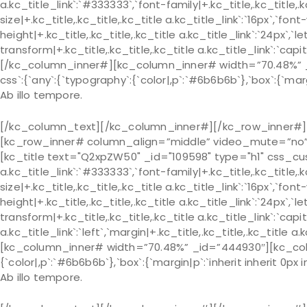
a.kc_title_link`:`#333333`,`font-family|+.kc_title,.kc_title,.k
size|+.kc_title,.kc_title,.kc_title a.kc_title_link`:`16px`,`font
height|+.kc_title,.kc_title,.kc_title a.kc_title_link`:`24px`,`l
transform|+.kc_title,.kc_title,.kc_title a.kc_title_link`:`capita
[/kc_column_inner#][kc_column_inner# width=”70.48%” 
css`:{`any`:{`typography`:{`color|,p`:`#6b6b6b`},`box`:{`margi
Ab illo tempore.
[/kc_column_text][/kc_column_inner#][/kc_row_inner#][
[kc_row_inner# column_align=”middle” video_mute=”no” 
[kc_title text="Q2xpZW50" _id="109598" type="h1" css_custom=
a.kc_title_link`:`#333333`,`font-family|+.kc_title,.kc_title,.k
size|+.kc_title,.kc_title,.kc_title a.kc_title_link`:`16px`,`font
height|+.kc_title,.kc_title,.kc_title a.kc_title_link`:`24px`,`l
transform|+.kc_title,.kc_title,.kc_title a.kc_title_link`:`capit
a.kc_title_link`:`left`,`margin|+.kc_title,.kc_title,.kc_title a
[kc_column_inner# width=”70.48%” _id=”444930″][kc_colu
{`color|,p`:`#6b6b6b`},`box`:{`margin|p`:`inherit inherit 0px 
Ab illo tempore.