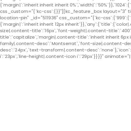
{`margin|`:`inherit inherit inherit 0%`,`width|`:`50%`}},`1024`:{
css_custom="{`kc-css`:{}}"][kc_feature_box layout="3" t
location-pin" _id="511936" css_custom="{`kc-css`:{`999`:{`box
{`margin|`:`inherit inherit 12px inherit`}},`any`:{`title`:{`col
size|.content-title`:`16px`,`font-weight|.content-title`:`400
title`:`capitalize`,`margin|.content-title`:`inherit inherit 6
family|.content-desc`:`Montserrat`,`font-size|.content-des
desc`:`24px`,`text-transform|.content-desc`:`none`},`icon`:
i`:`23px`,`line-height|.content-icon i`:`29px`}}}}" animate=