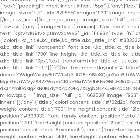
{`box`:{`padding|`:`inherit inherit inherit 15px`}},`any`:{`box
image_size="full" _id="620855" image="939" image_sourc
[/kc_row_inner][kc_single_image image_size="full" _id
{`kc-css`:{`any`:{`image-style`:{`margin|`:`12px inherit inhe
text="Q3VzdG9tZXIgUmV2aWV3" _id="116934" type="h1" css_
{`color|+.kc_title,.kc_title,.kc_title a.kc_title_link`:`#333333
a.kc_title_link`:`Montserrat`,`font-size|+.kc_title,.kc_title,.k
a.kc_title_link`:`700`,`line-height|+.kc_title,.kc_title,.kc_titl
a.kc_title_link`:`0px`,`text-transform|+.kc_title,.kc_title,.kc_
a.kc_title_link`:`left`}}}}"][kc_testimonial layout="4" tit
desc="QWIgaWxsbyB0ZW1wb3JlLCBhYiBlc3Qgc2VkIGltb
MgcG9zdWVyZSB2ZWxpdCBhbGlxdWV0LiBFeGNlcHRldXIgc2
dXJhYml0dXIgZXN0IGdyYXZpZGEgZXQgbGliZXJvIHZpdGFlI
mFiaWxpLg==" img_size="full" _id="662520" image="933" css
inherit`}},`any`:{`title`:{`color|.content-title`:`#f02d2b`,`fo
weight|.content-title`:`700`,`line-height|.content-title`:`21
position`:`#333333`,`font-family|.content-position`:`Lato`,
position`:`700`,`line-height|.content-position`:`21px`,`text
position`:`inherit inherit 6px inherit`},`desc`:{`font-family|
weight|.content-desc`:`400`,`line-height|.content-desc`:`24p