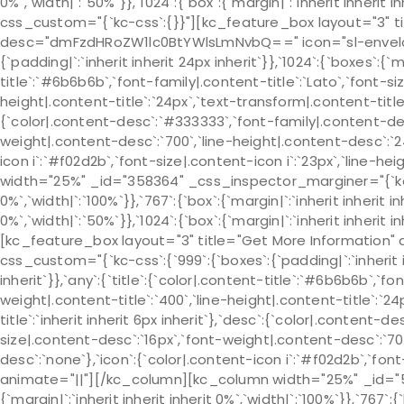
0%`,`width|`:`50%`}},`1024`:{`box`:{`margin|`:`inherit inher
css_custom="{`kc-css`:{}}"][kc_feature_box layout="3" tit
desc="dmFzdHRoZW1lc0BtYWlsLmNvbQ==" icon="sl-envelop
{`padding|`:`inherit inherit 24px inherit`}},`1024`:{`boxes`:{`ma
title`:`#6b6b6b`,`font-family|.content-title`:`Lato`,`font-siz
height|.content-title`:`24px`,`text-transform|.content-title`:
{`color|.content-desc`:`#333333`,`font-family|.content-des
weight|.content-desc`:`700`,`line-height|.content-desc`:`2
icon i`:`#f02d2b`,`font-size|.content-icon i`:`23px`,`line-
width="25%" _id="358364" _css_inspector_marginer="{`kc-css
0%`,`width|`:`100%`}},`767`:{`box`:{`margin|`:`inherit inherit in
0%`,`width|`:`50%`}},`1024`:{`box`:{`margin|`:`inherit inherit
[kc_feature_box layout="3" title="Get More Information
css_custom="{`kc-css`:{`999`:{`boxes`:{`padding|`:`inherit inh
inherit`}},`any`:{`title`:{`color|.content-title`:`#6b6b6b`,`fo
weight|.content-title`:`400`,`line-height|.content-title`:`2
title`:`inherit inherit 6px inherit`},`desc`:{`color|.content
size|.content-desc`:`16px`,`font-weight|.content-desc`:`70
desc`:`none`},`icon`:{`color|.content-icon i`:`#f02d2b`,`font-
animate="||"][/kc_column][kc_column width="25%" _id="5
{`margin|`:`inherit inherit inherit 0%`,`width|`:`100%`}},`767`:{