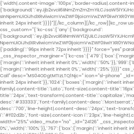
{`width|.content-image`:`100px`,`border-radius|.content-
{`background|`:`eyJjb2xvciI6IiNmZmZmZmYiLCJsaW5lYXJH
sInNpemUiOiJhdXRvIiwicmVwZWF0IjoicmVwZWF0IiwiYXR0YWN
inherit 24px inherit`}}}}"][/kc_column][/kc_row][kc_row 
css_custom="{`kc-css`:{`any`:{`background`:
{`background|`:`eyJjb2xvciI6IiNmNWY1ZjUiLCJsaW5lYXJHcm
NpemUiOiJhdXRvIiwicmVwZWF0IjoicmVwZWF0IiwiYXR0YWNob
{`padding|`:`96px inherit 72px inherit`}}}}" force="yes" p
_css_inspector_marginer="{`kc-css`:{`479`:{`box`:{`margin|`:`
{`margin|`:`inherit inherit inherit 0%`,`width|`:`50%`}},`999`:{`
{`margin|`:`inherit inherit inherit 0%`,`width|`:`25%`}}}}" 
Call" desc="MS04ODgtMTIzLTQ1Njc=" icon="sl-phone" _id="8
inherit 24px inherit`}},`1024`:{`boxes`:{`margin|`:`inherit inhe
family|.content-title`:`Lato`,`font-size|.content-title`:`16p
title`:`24px`,`text-transform|.content-title`:`capitalize`,`mar
desc`:`#333333`,`font-family|.content-desc`:`Montserrat`,
desc`:`700`,`line-height|.content-desc`:`24px`,`text-transf
i`:`#f02d2b`,`font-size|.content-icon i`:`23px`,`line-heigh
width="25%" video_mute="no" _id="24126" _css_inspector_mar
0%`,`width|`:`100%`}},`767`:{`box`:{`margin|`:`inherit inherit in