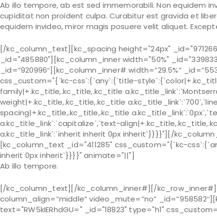
Ab illo tempore, ab est sed immemorabili. Non equidem inv
cupiditat non proident culpa. Curabitur est gravida et libe
equidem invideo, miror magis posuere velit aliquet. Except
[/kc_column_text][kc_spacing height="24px" _id="97126
_id="485880"][kc_column_inner width="50%" _id="33983
_id=”920996″][kc_column_inner# width=”29.5%” _id=”553
css_custom="{`kc-css`:{`any`:{`title-style`:{`color|+.kc_title
family|+.kc_title,.kc_title,.kc_title a.kc_title_link`:`Montserra
weight|+.kc_title,.kc_title,.kc_title a.kc_title_link`:`700`,`lin
spacing|+.kc_title,.kc_title,.kc_title a.kc_title_link`:`0px`,`t
a.kc_title_link`:`capitalize`,`text-align|+.kc_title,.kc_title,.kc
a.kc_title_link`:`inherit inherit 0px inherit`}}}}"][/kc_c
[kc_column_text _id="411285" css_custom="{`kc-css`:{`any`:
inherit 0px inherit`}}}}" animate="||"]
Ab illo tempore.
[/kc_column_text][/kc_column_inner#][/kc_row_inner#][
column_align=”middle” video_mute=”no” _id=”958582″][k
text="RW5kIERhdGU=" _id="18823" type="h1" css_custom="{`kc-